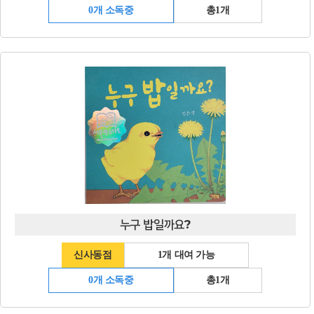
0개 소독중
총1개
누구 밥일까요?
신사동점
1개 대여 가능
0개 소독중
총1개