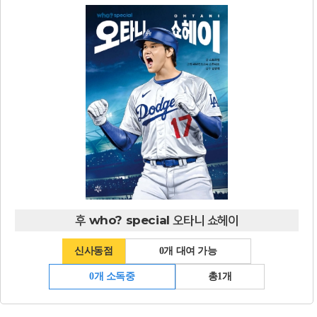
후 who? special 오타니 쇼헤이
신사동점
0개 대여 가능
0개 소독중
총1개