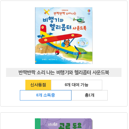
반짝반짝 소리 나는 비행기와 헬리콥터 사운드북
신사동점
0개 대여 가능
0개 소독중
총1개