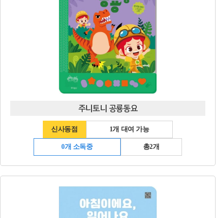
주니토니 공룡동요
신사동점
1개 대여 가능
0개 소독중
총2개