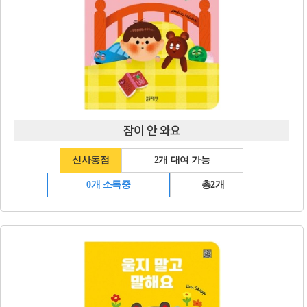
잠이 안 와요
신사동점
2개 대여 가능
0개 소독중
총2개