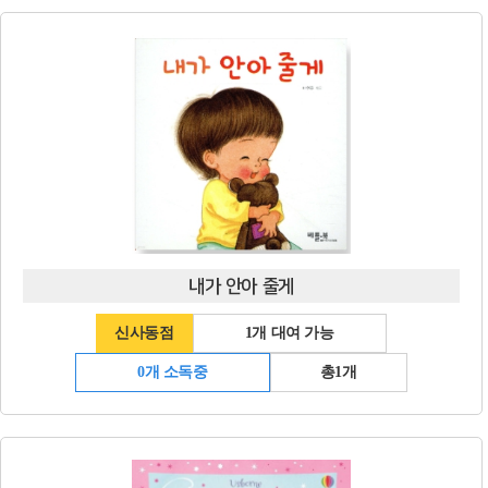
내가 안아 줄게
신사동점
1개 대여 가능
0개 소독중
총1개