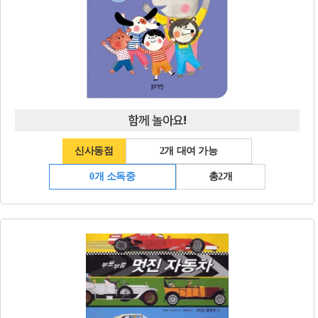
함께 놀아요!
신사동점
2개 대여 가능
0개 소독중
총2개