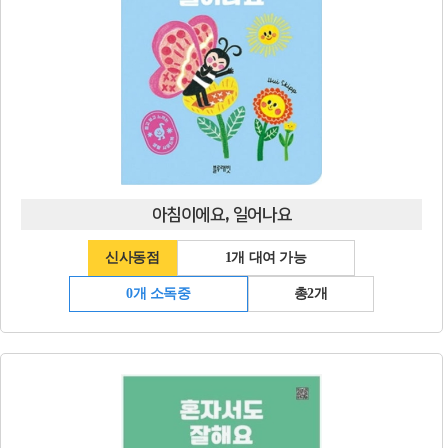
아침이에요, 일어나요
신사동점
1개 대여 가능
0개 소독중
총2개