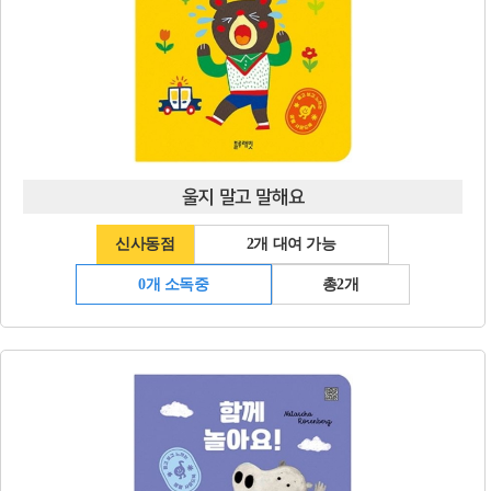
울지 말고 말해요
신사동점
2개 대여 가능
0개 소독중
총2개