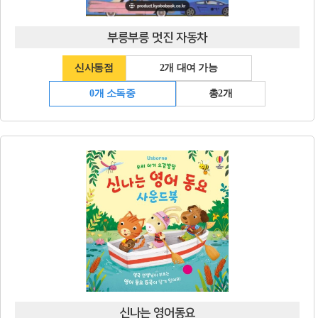
부릉부릉 멋진 자동차
신사동점
2개 대여 가능
0개 소독중
총2개
신나는 영어동요