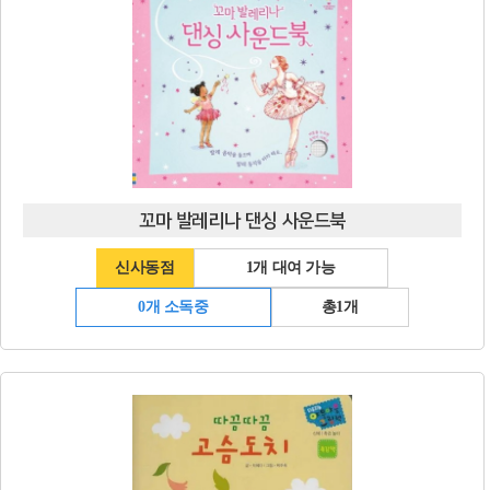
꼬마 발레리나 댄싱 사운드북
신사동점
1개 대여 가능
0개 소독중
총1개