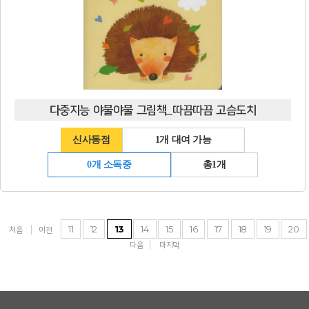
다중지능 야물야물 그림책_따끔따끔 고슴도치
신사동점
1개 대여 가능
0개 소독중
총1개
11
12
13
14
15
16
17
18
19
20
처음
이전
다음
마지막