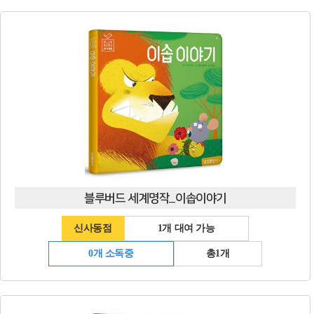
블루버드 세계명작_이솝이야기
신사동점
1개 대여 가능
0개 소독중
총1개