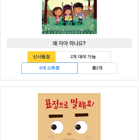
왜 자야 하나요?
신사동점
2개 대여 가능
0개 소독중
총2개