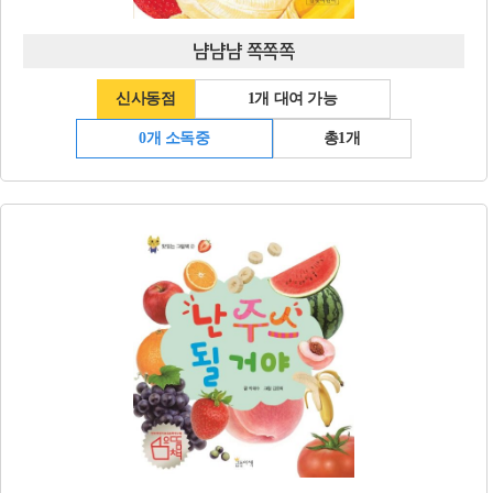
냠냠냠 쪽쪽쪽
신사동점
1개 대여 가능
0개 소독중
총1개