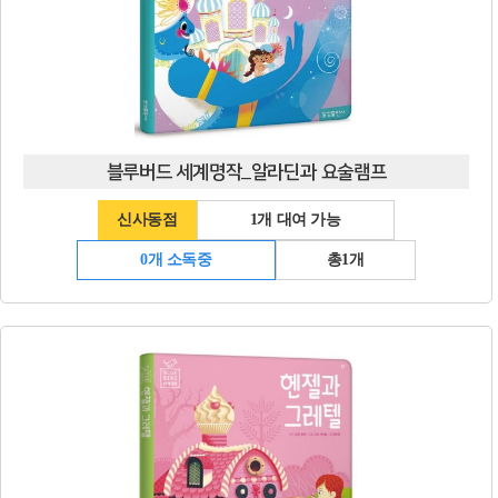
블루버드 세계명작_알라딘과 요술램프
신사동점
1개 대여 가능
0개 소독중
총1개