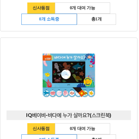
신사동점
0개 대여 가능
0개 소독중
총1개
IQ베이비-바다에 누가 살까요?(스크린북)
신사동점
0개 대여 가능