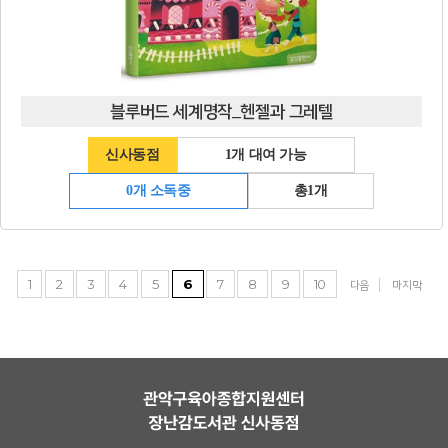
블루버드 세계명작_헨젤과 그레텔
신사동점
1개 대여 가능
0개 소독중
총1개
1
2
3
4
5
6
7
8
9
10
다음
마지막