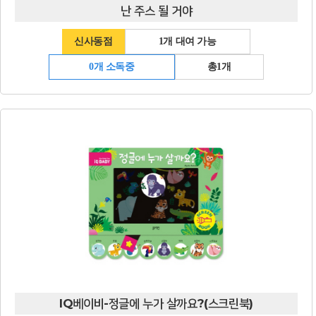
난 주스 될 거야
신사동점
1개 대여 가능
0개 소독중
총1개
IQ베이비-정글에 누가 살까요?(스크린북)