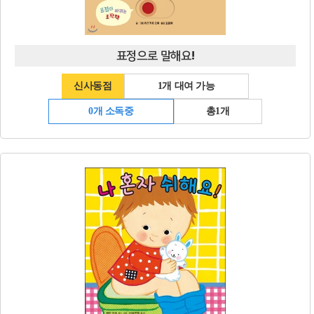
표정으로 말해요!
신사동점
1개 대여 가능
0개 소독중
총1개