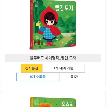
블루버드 세계명작_빨간 모자
신사동점
1개 대여 가능
0개 소독중
총1개