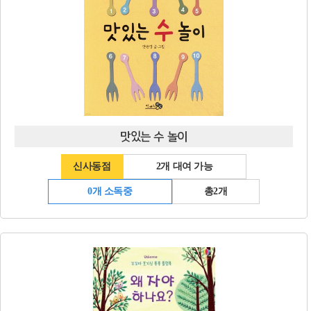
맛있는 수 놀이
신사동점
2개 대여 가능
0개 소독중
총2개