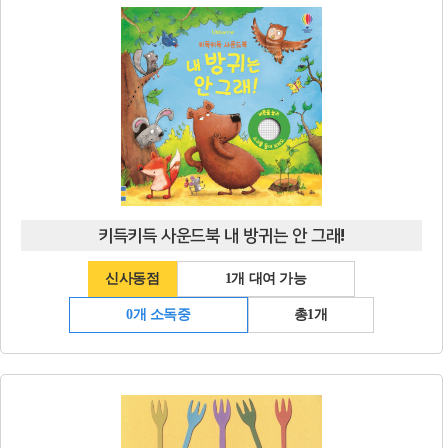
키득키득 사운드북 내 방귀는 안 그래!
신사동점
1개 대여 가능
0개 소독중
총1개