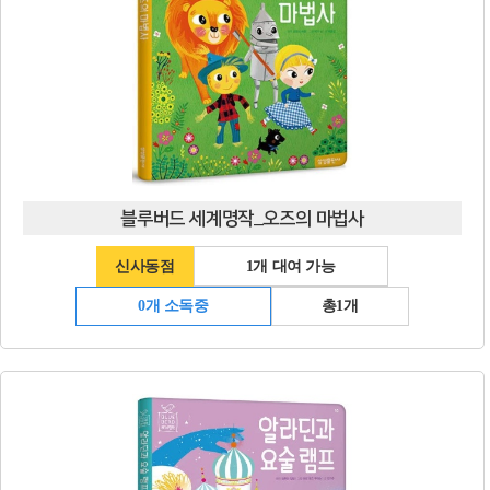
블루버드 세계명작_오즈의 마법사
신사동점
1개 대여 가능
0개 소독중
총1개