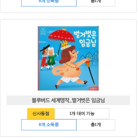
0개 소독중
총1개
블루버드 세계명작_벌거벗은 임금님
신사동점
1개 대여 가능
0개 소독중
총1개