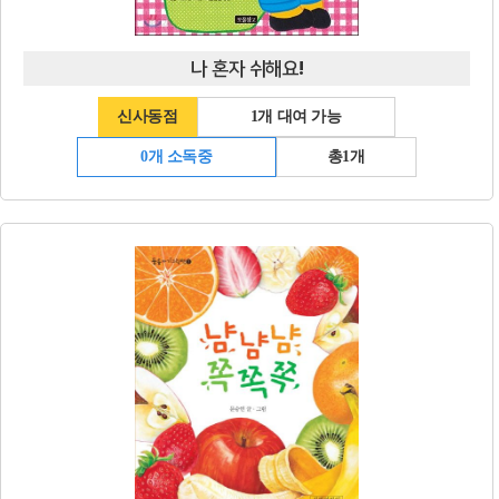
나 혼자 쉬해요!
신사동점
1개 대여 가능
0개 소독중
총1개