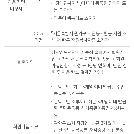
이용 감면
「장애인복지법」에 따라 등록된 장애인 또
대상자
는 그 가족
다둥이 행복카드 소지자
50%
「서울특별시 관악구 자원봉사활동 지원 조
감면
례」에 따른 자원봉사자증 소지자
장난감도서관 신사동점 홈페이지 회원가
입 → 가입 서류를 지참하여 방문 → 회원
회원가입
가입신청서 작성 → 1인당 연회비 1만원 결
제 후 이용(카드 결제만 가능)
관악구민 : 최근 3개월 이내 발급된 주민
등록등본, 신분증
관악구민(조부모) : 최근 3개월 이내 발급
된 주민등록등본, 가족관계증명서, 신분
증
관악구 소재 직장인 : 최근 3개월 이내 발
회원가입 서류
급된 주민등록등본, 재직증명서, 신분증