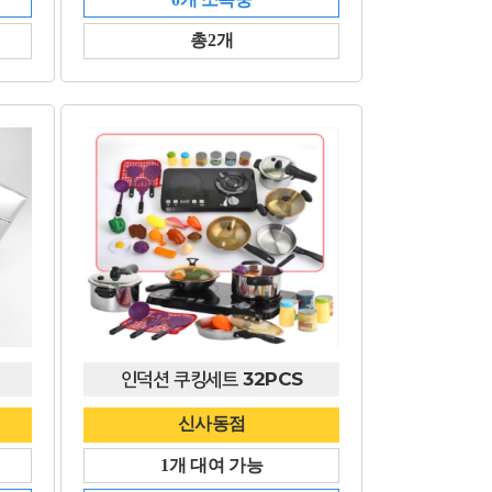
총2개
인덕션 쿠킹세트 32PCS
신사동점
1개 대여 가능