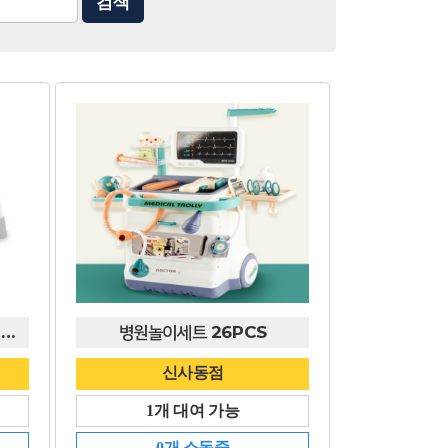
인지뉴이티 하이브리드 스윙2 레일른 바운서
병원놀이세트 26PCS
신사동점
1개 대여 가능
0개 소독중