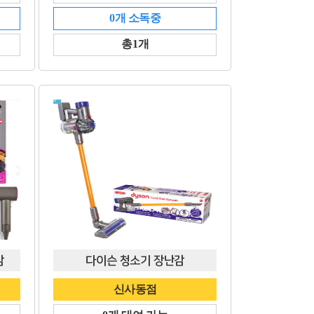
0개 소독중
총1개
감
다이슨 청소기 장난감
신사동점