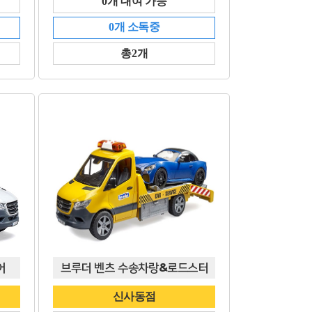
0개 대여 가능
0개 소독중
총2개
어
브루더 벤츠 수송차랑&로드스터
신사동점