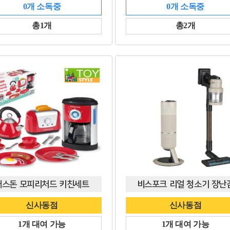
0개 소독중
0개 소독중
총1개
총2개
캐스돈 모피리처드 키친세트
비스포크 리얼 청소기 장난
신사동점
신사동점
1개 대여 가능
1개 대여 가능