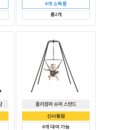
0개 소독중
총2개
감
졸리점퍼 슈퍼 스탠드
신사동점
0개 대여 가능