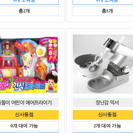
총2개
총1개
똘똘이 어린이 에어프라이기
장난감 믹서
신사동점
신사동점
0개 대여 가능
2개 대여 가능