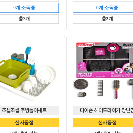
0개 소독중
0개 소독중
총2개
총2개
조셉조셉 주방놀이세트
다이슨 헤어드라이기 장난
신사동점
신사동점