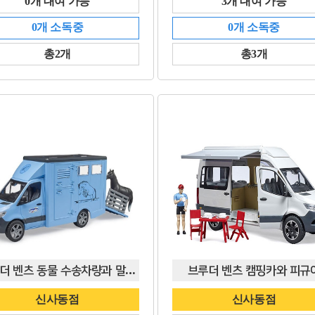
0개 대여 가능
3개 대여 가능
0개 소독중
0개 소독중
총2개
총3개
브루더 벤츠 동물 수송차량과 말피규어
브루더 벤츠 캠핑카와 피규
신사동점
신사동점