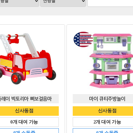
플레이 빅토리아 삐보걸음마
마이 큐티주방놀이
신사동점
신사동점
0개 대여 가능
2개 대여 가능
0개 소독중
0개 소독중