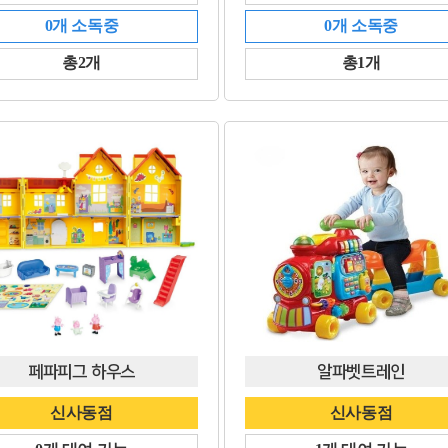
0개 소독중
0개 소독중
총2개
총1개
페파피그 하우스
알파벳트레인
신사동점
신사동점