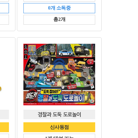
0개 소독중
총2개
경찰과 도둑 도로놀이
신사동점