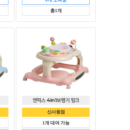
총1개
엔픽스 4in1보행기 핑크
신사동점
1개 대여 가능