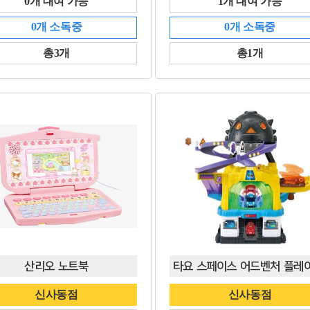
0개 대여 가능
1개 대여 가능
0개 소독중
0개 소독중
총3개
총1개
산리오 노트북
신사동점
신사동점