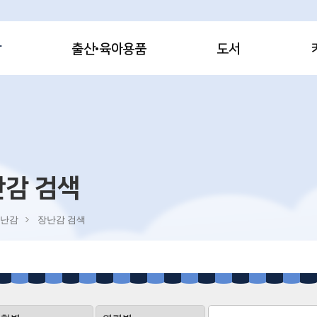
감
출산·육아용품
도서
난감 검색
난감
장난감 검색