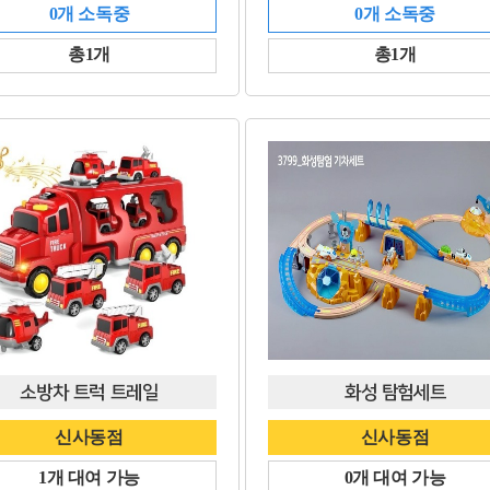
0개 소독중
0개 소독중
총1개
총1개
소방차 트럭 트레일
화성 탐험세트
신사동점
신사동점
1개 대여 가능
0개 대여 가능