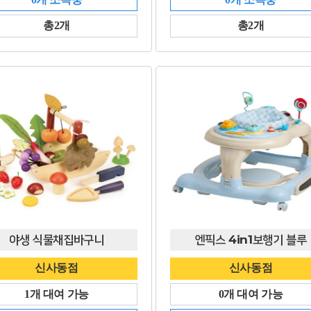
총2개
총2개
야생 식물채집바구니
엔픽스 4in1보행기 블루
신사동점
신사동점
1개 대여 가능
0개 대여 가능