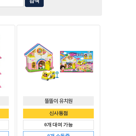
똘똘이 유치원
신사동점
0개 대여 가능
0개 소독중