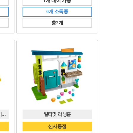
1개 대여 가능
0개 소독중
총2개
타요 스페이스 어드벤처 플레이세트
얼티밋 러닝홈
신사동점