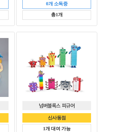
0개 소독중
총1개
넘버블록스 피규어
신사동점
1개 대여 가능