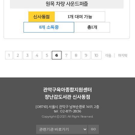
원목 차량 사운드퍼즐
신사동점
1개 대여 가능
0개 소독중
총1개
1
2
3
4
5
6
7
8
9
10
다음
마지막
[08761] 서울시 관악구 남부순환로 1491, 2층
tel : 02-871-2836
Copyright ⓒ 2021. All Right Reserved.
GO