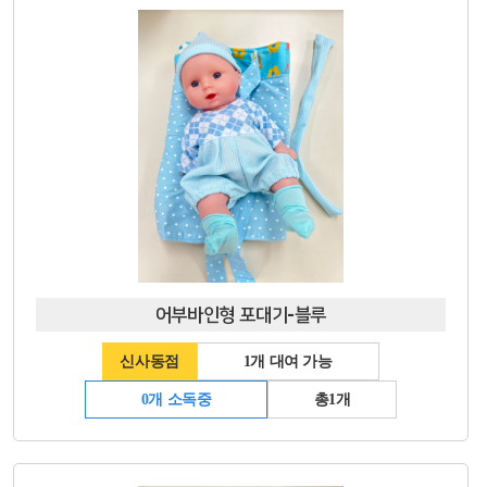
어부바인형 포대기-블루
신사동점
1개 대여 가능
0개 소독중
총1개