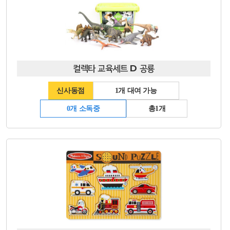
컬렉타 교육세트 D 공룡
신사동점
1개 대여 가능
0개 소독중
총1개