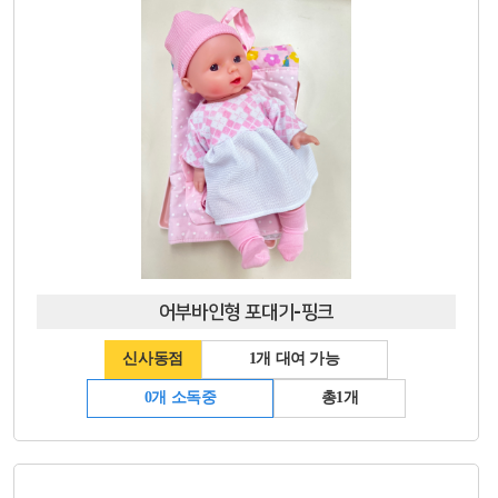
어부바인형 포대기-핑크
신사동점
1개 대여 가능
0개 소독중
총1개