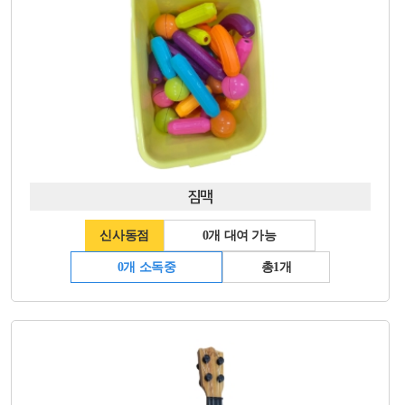
짐맥
신사동점
0개 대여 가능
0개 소독중
총1개