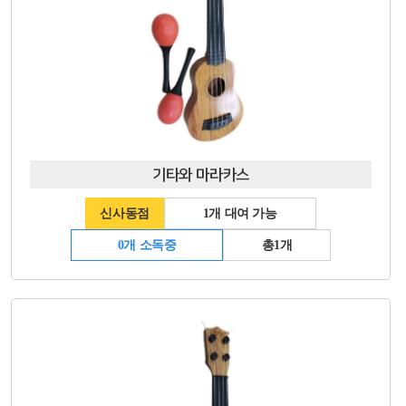
기타와 마라카스
신사동점
1개 대여 가능
0개 소독중
총1개