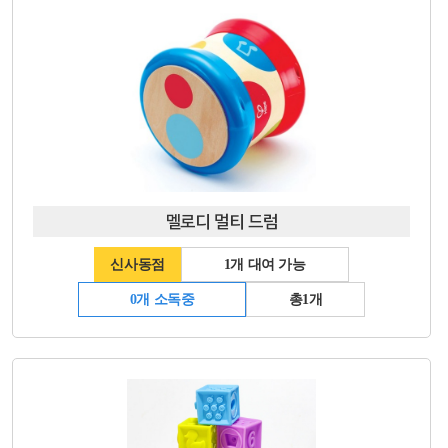
멜로디 멀티 드럼
신사동점
1개 대여 가능
0개 소독중
총1개