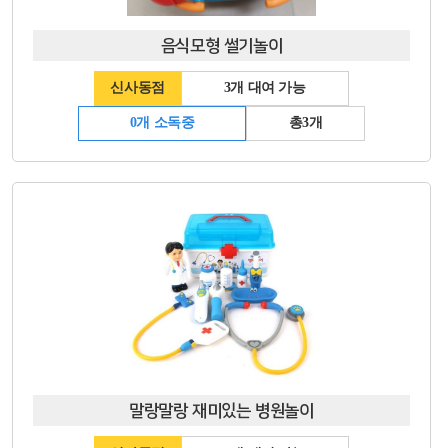
음식모형 썰기놀이
신사동점
3개 대여 가능
0개 소독중
총3개
말랑말랑 재미있는 병원놀이