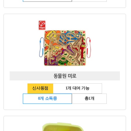
동물원 미로
신사동점
1개 대여 가능
0개 소독중
총1개